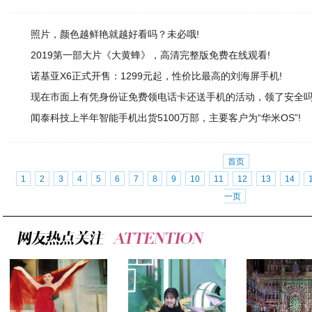
照片，颜色越鲜艳就越好看吗？未必哦!
2019第一部大片《大黄蜂》，高清完整版免费在线观看!
诺基亚X6正式开售：1299元起，性价比最高的刘海屏手机!
现在市面上有凭身份证免费领电话卡还送手机的活动，领了安全吗
闻泰科技上半年智能手机出货5100万部，主要客户为“华米OS”!
首页
1
2
3
4
5
6
7
8
9
10
11
12
13
14
一页