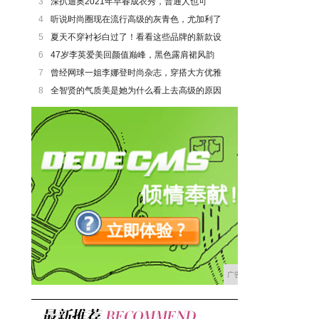
3
深扒迪奥2021年早春成衣秀，普通人也可
4
听说时尚圈现在流行高级的灰青色，尤加利了
5
夏天不穿衬衫白过了！看看这些品牌的新款设
6
47岁李英爱美回颜值巅峰，黑色露肩裙风韵
7
曾经网球一姐李娜登时尚杂志，穿搭大方优雅
8
全智贤的气质美是她为什么看上去高级的原因
广告