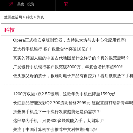
盟
它
美食
投资
兰州生活网
>
科技
> 列表
科技
Opera正式推安卓版浏览器，支持以太坊与去中心化应用程序!
五大行手机银行 客户数量合计突破10亿户!
真实的韩国人画的中国古代地图是什么样子的？真的很荒唐吗？!
广发银行手机银行客户数突破3000万，年复合增长率超90%!
低头族父母的孩子，很难对电子产品有自控力！看后默默放下手机
1200万双摄+双2.5D玻璃，这款华为手机已降至1599元!
长虹新品智能投影Q2 700流明价格2999元 这配置能打动新青年吗
折叠屏手机是下一个流行发展趋势还是伪需求？!
这部华为手机，只要600多块就能入手，太划算了!
关注｜中国计算机学会推荐中文科技期刊目录!