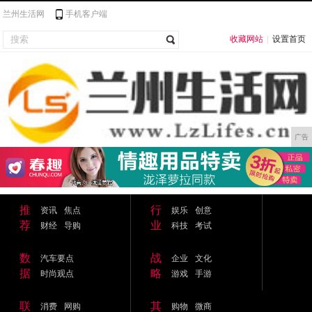
兰州生活网
手机客户端
收藏网站
|
设置首页
广告
推
行
资讯
焦点
娱乐
创意
荐
业
财经
导购
科技
考试
数
战
汽车要点
企业
文化
据
略
时尚观点
游戏
手游
联
其
消费
网购
购物
微商