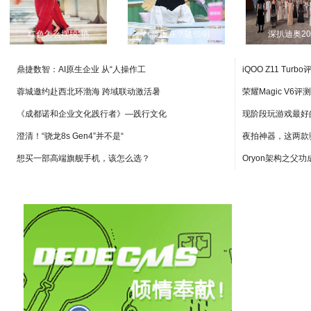
红色怎么摆脱“艳
气质不在？这些明
深扒迪奥20
鼎捷数智：AI原生企业 从“人操作工
iQOO Z11 Turb
蓉城邀约赴西北环渤海 跨域联动激活暑
荣耀Magic V6
《成都诺和企业文化践行者》—践行文化
现阶段玩游戏最好
澄清！“骁龙8s Gen4”并不是“
夜拍神器，这两款
想买一部高端旗舰手机，该怎么选？
Oryon架构之父功成