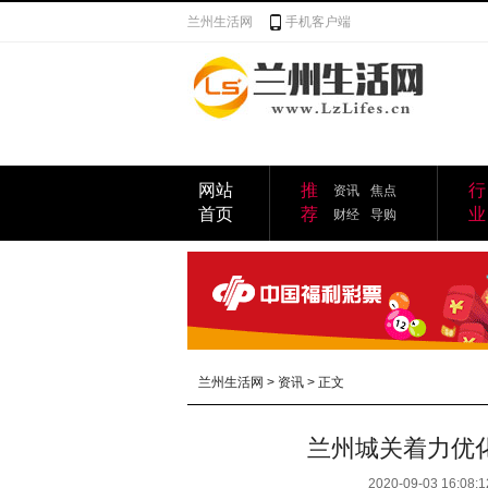
兰州生活网
手机客户端
网站
推
行
资讯
焦点
首页
荐
业
财经
导购
兰州生活网
>
资讯
> 正文
兰州城关着力优
2020-09-03 16:08:1