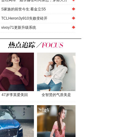
曾经网球一姐李娜登时尚杂志，穿搭大方
S家族的前世今生:看金立S5
TCLHeron3y910失败变砖开
vivoy71更新升级系统
47岁李英爱美回
全智贤的气质美是