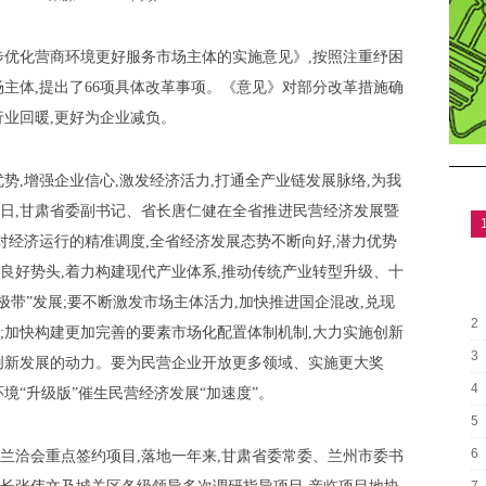
步优化营商环境更好服务市场主体的实施意见》,按照注重纾困
主体,提出了66项具体改革事项。《意见》对部分改革措施确
行业回暖,更好为企业减负。
势,增强企业信心,激发经济活力,打通全产业链发展脉络,为我
日,甘肃省委副书记、省长唐仁健在全省推进民营经济发展暨
对经济运行的精准调度,全省经济发展态势不断向好,潜力优势
良好势头,着力构建现代产业体系,推动传统产业转型升级、十
极带”发展;要不断激发市场主体活力,加快推进国企混改,兑现
2
;加快构建更加完善的要素市场化配置体制机制,大力实施创新
3
创新发展的动力。要为民营企业开放更多领域、实施更大奖
4
境“升级版”催生民营经济发展“加速度”。
5
6
兰洽会重点签约项目,落地一年来,甘肃省委常委、兰州市委书