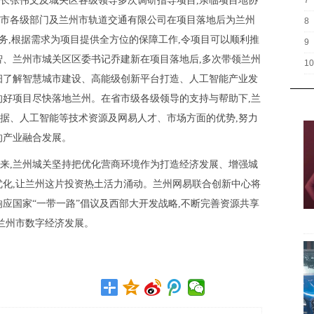
长张伟文及城关区各级领导多次调研指导项目,亲临项目地协
7
市各级部门及兰州市轨道交通有限公司在项目落地后为兰州
8
务,根据需求为项目提供全方位的保障工作,令项目可以顺利推
9
智、兰州市城关区区委书记乔建新在项目落地后,多次带领兰州
10
细了解智慧城市建设、高能级创新平台打造、人工智能产业发
的好项目尽快落地兰州。在省市级各级领导的支持与帮助下,兰
据、人工智能等技术资源及网易人才、市场方面的优势,努力
的产业融合发展。
来,兰州城关坚持把优化营商环境作为打造经济发展、增强城
优化,让兰州这片投资热土活力涌动。兰州网易联合创新中心将
应国家“一带一路”倡议及西部大开发战略,不断完善资源共享
力兰州市数字经济发展。