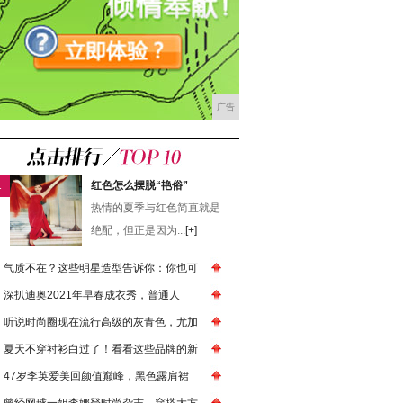
广告
1
红色怎么摆脱“艳俗”
热情的夏季与红色简直就是
绝配，但正是因为...
[+]
气质不在？这些明星造型告诉你：你也可
深扒迪奥2021年早春成衣秀，普通人
听说时尚圈现在流行高级的灰青色，尤加
夏天不穿衬衫白过了！看看这些品牌的新
47岁李英爱美回颜值巅峰，黑色露肩裙