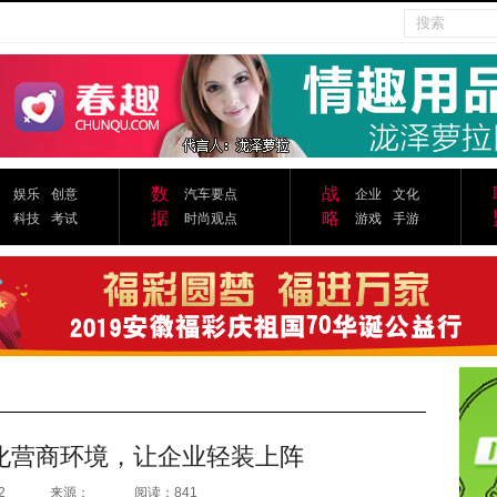
数
战
娱乐
创意
汽车要点
企业
文化
据
略
科技
考试
时尚观点
游戏
手游
化营商环境，让企业轻装上阵
2
来源：
阅读：841