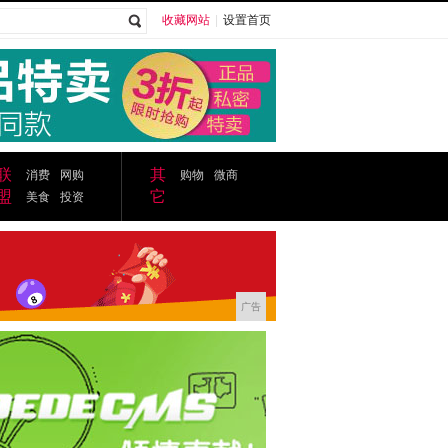
收藏网站
|
设置首页
广告
联
其
消费
网购
购物
微商
盟
它
美食
投资
广告