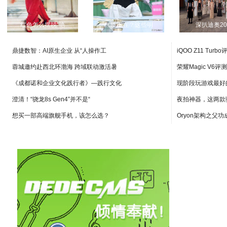
红色怎么摆脱“艳
气质不在？这些明
深扒迪奥20
鼎捷数智：AI原生企业 从“人操作工
iQOO Z11 Turb
蓉城邀约赴西北环渤海 跨域联动激活暑
荣耀Magic V6
《成都诺和企业文化践行者》—践行文化
现阶段玩游戏最好
澄清！“骁龙8s Gen4”并不是“
夜拍神器，这两款
想买一部高端旗舰手机，该怎么选？
Oryon架构之父功成