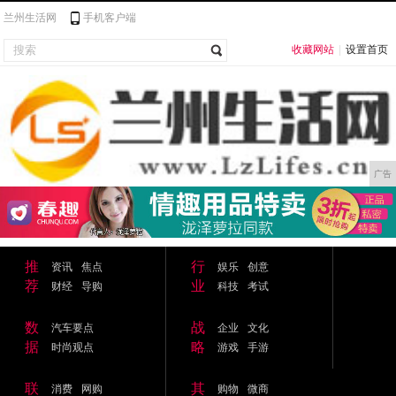
兰州生活网
手机客户端
收藏网站
|
设置首页
广告
推
行
资讯
焦点
娱乐
创意
荐
业
财经
导购
科技
考试
数
战
汽车要点
企业
文化
据
略
时尚观点
游戏
手游
联
其
消费
网购
购物
微商