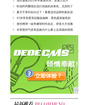
3
深扒迪奥2021年早春成衣秀，普通人也可
4
听说时尚圈现在流行高级的灰青色，尤加利了
5
夏天不穿衬衫白过了！看看这些品牌的新款设
6
47岁李英爱美回颜值巅峰，黑色露肩裙风韵
7
曾经网球一姐李娜登时尚杂志，穿搭大方优雅
8
全智贤的气质美是她为什么看上去高级的原因
广告