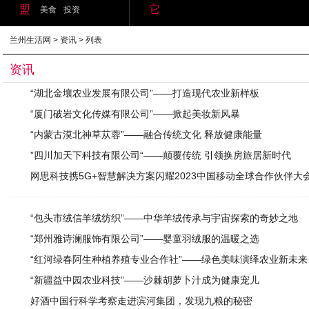
盟
它
美食
投资
兰州生活网
>
资讯
> 列表
资讯
“湖北金壤农业发展有限公司”——打造现代农业新样板
“厦门破岩文化传媒有限公司”——掀起美妆新风暴
“内蒙古漠北神草苁蓉”——融合传统文化 释放健康能量
”四川加天下科技有限公司“——颠覆传统 引领换房旅居新时代
网思科技携5G+智慧解决方案闪耀2023中国移动全球合作伙伴大
“包头市绒信羊绒纺织”——中华羊绒传承与宇宙探索的奇妙之地
“郑州雅诗澜服饰有限公司”——婴童羽绒服的温暖之选
“红河绿春阿生种植养殖专业合作社”——绿色美味演绎农业新未来
“新疆益中园农业科技”——沙棘胡萝卜汁成为健康宠儿
好酒中国行科学考察走进滨河集团，发现九粮的秘密