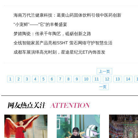
海南万代兰健康科技：葛黄山药固体饮料引领中医药创新
“小宠鲜”——“它”的丰餐盛宴
梦婧陶瓷：传承千年陶艺，砥砺创新之路
全线智能家居产品亮相SSHT 萤石网络守护智慧生活
成都车展演绎高光时刻，星途星纪元ET内饰首发
上一页
1
2
3
4
5
6
7
8
9
10
11
12
13
14
一页