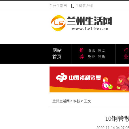
兰州生活网
手机客户端
网站
推
行
资讯
焦点
首页
荐
业
财经
导购
兰州生活网
>
科技
> 正文
10铜管
2020-11-14 04:07:0