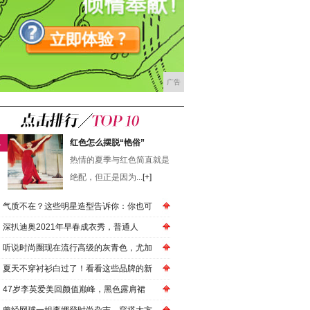
广告
1
红色怎么摆脱“艳俗”
热情的夏季与红色简直就是
绝配，但正是因为...
[+]
气质不在？这些明星造型告诉你：你也可
深扒迪奥2021年早春成衣秀，普通人
听说时尚圈现在流行高级的灰青色，尤加
夏天不穿衬衫白过了！看看这些品牌的新
47岁李英爱美回颜值巅峰，黑色露肩裙