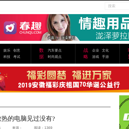
数
战
娱乐
创意
汽车要点
企业
文化
据
略
科技
考试
时尚观点
游戏
手游
散热的电脑见过没有?
5
来源：
阅读：1369