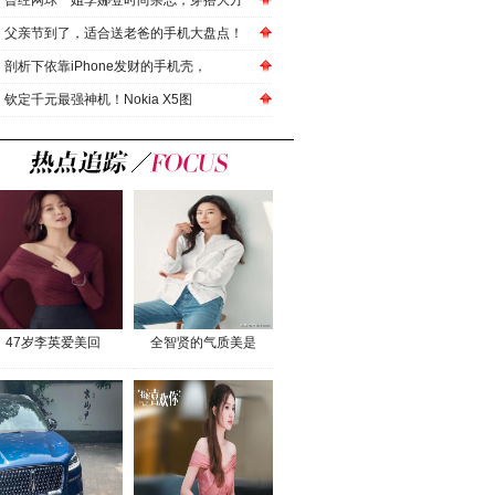
曾经网球一姐李娜登时尚杂志，穿搭大方
父亲节到了，适合送老爸的手机大盘点！
剖析下依靠iPhone发财的手机壳，
钦定千元最强神机！Nokia X5图
47岁李英爱美回
全智贤的气质美是