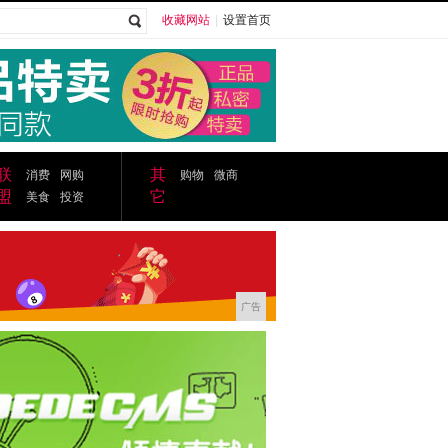
收藏网站
|
设置首页
广告
联
其
消费
网购
购物
微商
盟
它
美食
投资
广告