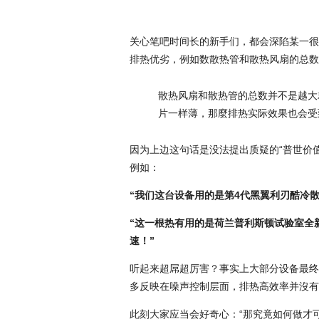
关心笔吧时间长的新手们，都会深陷某一很
排热优劣，例如数散热管和散热风扇的总数
散热风扇和散热管的总数并不是越大
片一样薄，那麼排热实际效果也会受
因为上边这句话是没法提出质疑的“普世价
例如：
“我们这台设备用的是第4代黑翼利刃酷冷散
“这一根热有用的是荷兰普利斯顿试验室全
速！”
听起来超屌超厉害？事实上大部分设备最终
多反映在噪声控制层面，排热高效率并沒有
此刻大家应当会好奇心：“那究竟如何做才