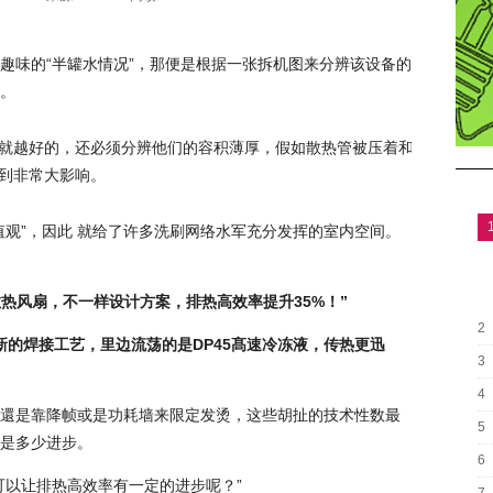
趣味的“半罐水情况”，那便是根据一张拆机图来分辨该设备的
。
就越好的，还必须分辨他们的容积薄厚，假如散热管被压着和金属
到非常大影响。
值观”，因此 就给了许多洗刷网络水军充分发挥的室内空间。
热风扇，不一样设计方案，排热高效率提升35%！”
2
新的焊接工艺，里边流荡的是DP45髙速冷冻液，传热更迅
3
4
還是靠降帧或是功耗墙来限定发烫，这些胡扯的技术性数最
5
是多少进步。
6
可以让排热高效率有一定的进步呢？”