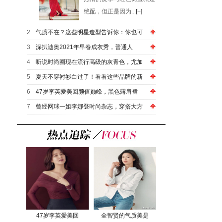
绝配，但正是因为...
[+]
2
气质不在？这些明星造型告诉你：你也可
3
深扒迪奥2021年早春成衣秀，普通人
4
听说时尚圈现在流行高级的灰青色，尤加
5
夏天不穿衬衫白过了！看看这些品牌的新
6
47岁李英爱美回颜值巅峰，黑色露肩裙
7
曾经网球一姐李娜登时尚杂志，穿搭大方
47岁李英爱美回
全智贤的气质美是