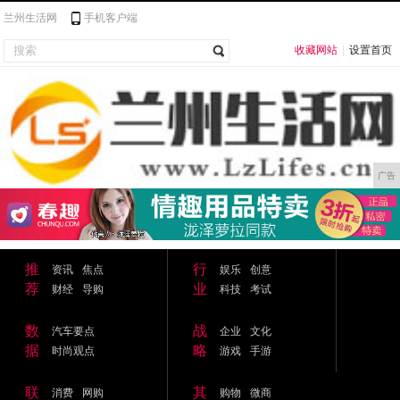
兰州生活网
手机客户端
收藏网站
|
设置首页
广告
推
行
资讯
焦点
娱乐
创意
荐
业
财经
导购
科技
考试
数
战
汽车要点
企业
文化
据
略
时尚观点
游戏
手游
联
其
消费
网购
购物
微商