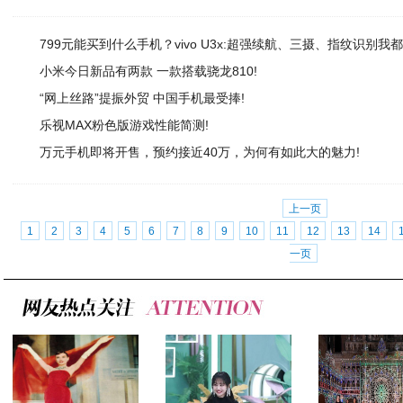
799元能买到什么手机？vivo U3x:超强续航、三摄、指纹识别我都
小米今日新品有两款 一款搭载骁龙810!
“网上丝路”提振外贸 中国手机最受捧!
乐视MAX粉色版游戏性能简测!
万元手机即将开售，预约接近40万，为何有如此大的魅力!
上一页
1
2
3
4
5
6
7
8
9
10
11
12
13
14
一页