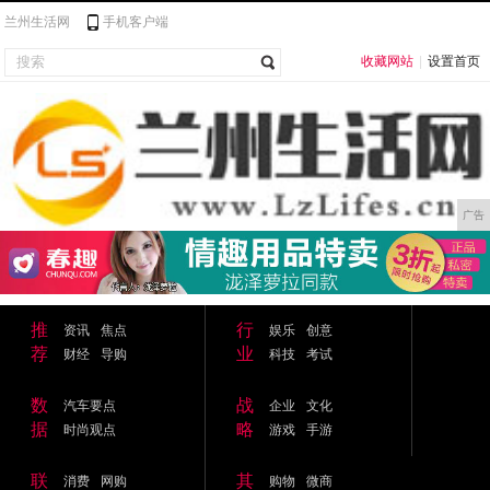
兰州生活网
手机客户端
收藏网站
|
设置首页
广告
推
行
资讯
焦点
娱乐
创意
荐
业
财经
导购
科技
考试
数
战
汽车要点
企业
文化
据
略
时尚观点
游戏
手游
联
其
消费
网购
购物
微商