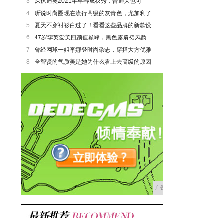
3
深扒迪奥2021年早春成衣秀，普通人也可
4
听说时尚圈现在流行高级的灰青色，尤加利了
5
夏天不穿衬衫白过了！看看这些品牌的新款设
6
47岁李英爱美回颜值巅峰，黑色露肩裙风韵
7
曾经网球一姐李娜登时尚杂志，穿搭大方优雅
8
全智贤的气质美是她为什么看上去高级的原因
广告