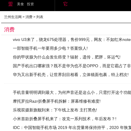
盟
它
美食
投资
兰州生活网
>
消费
> 列表
消费
vivo U3来了，骁龙675处理器，售价999元，网友：不如红米note
一部智能手机一年要用多少电？答案惊人!
你的甲状腺为什么会发生癌变？辐射，遗传，肥胖，坏运气!
国产手机出口哪家强？既不是华为也不是OPPO，而是它霸占了非
华为又出新手机壳，让世界刮目相看，立体镜面包裹，特上档次!
手机音量明明调到最大，为何声音还是这么小，只需打开这个功能
摩托罗拉Razr折叠屏手机拆解：屏幕维修有难度!
乐视双摄新旗舰到来：下午线上发布 主打黑色!
小米首款折叠屏手机来了：攻克一系列技术，年后发布？!
IDC：中国智能手机市场 2019 年出货量将保持持平，2020 年恢