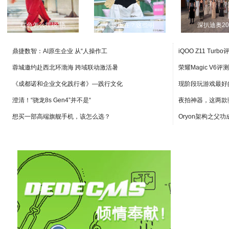
红色怎么摆脱“艳
气质不在？这些明
深扒迪奥20
鼎捷数智：AI原生企业 从“人操作工
iQOO Z11 Turb
蓉城邀约赴西北环渤海 跨域联动激活暑
荣耀Magic V6
《成都诺和企业文化践行者》—践行文化
现阶段玩游戏最好
澄清！“骁龙8s Gen4”并不是“
夜拍神器，这两款
想买一部高端旗舰手机，该怎么选？
Oryon架构之父功成