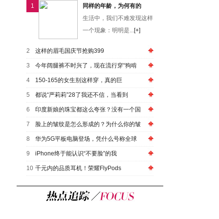
1
同样的年龄，为何有的
生活中，我们不难发现这样
一个现象：明明是...
[+]
2
这样的眉毛国庆节抢购399
3
今年阔腿裤不时兴了，现在流行穿“狗啃
4
150-165的女生别这样穿，真的巨
5
都说“严莉莉”28了我还不信，当看到
6
印度新娘的珠宝都这么夸张？没有一个国
7
脸上的皱纹是怎么形成的？为什么你的皱
8
华为5G平板电脑登场，凭什么号称全球
9
iPhone终于能认识“不要脸”的我
10
千元内的品质耳机！荣耀FlyPods