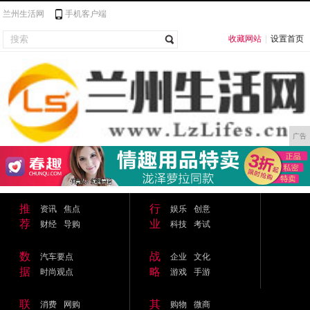
兰州生活网
手机客户端
收藏网站
|
设置首页
广告
推
行
资讯
焦点
娱乐
创意
荐
业
财经
导购
科技
考试
数
战
汽车要点
企业
文化
据
略
时尚观点
游戏
手游
联
其
消费
网购
购物
微商