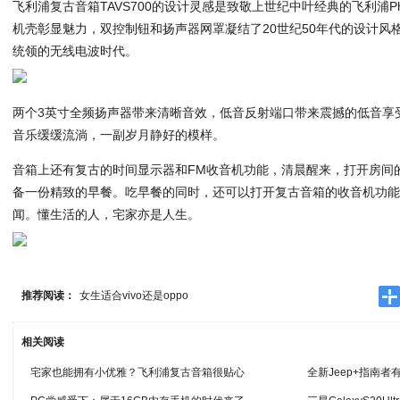
飞利浦复古音箱TAVS700的设计灵感是致敬上世纪中叶经典的飞利浦Phi
机壳彰显魅力，双控制钮和扬声器网罩凝结了20世纪50年代的设计风
统领的无线电波时代。
两个3英寸全频扬声器带来清晰音效，低音反射端口带来震撼的低音享
音乐缓缓流淌，一副岁月静好的模样。
音箱上还有复古的时间显示器和FM收音机功能，清晨醒来，打开房间的T
备一份精致的早餐。吃早餐的同时，还可以打开复古音箱的收音机功
闻。懂生活的人，宅家亦是人生。
推荐阅读：
女生适合vivo还是oppo
相关阅读
宅家也能拥有小优雅？飞利浦复古音箱很贴心
全新Jeep+指南