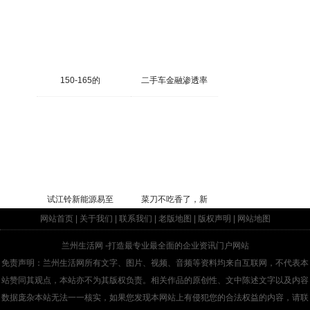
150-165的
二手车金融渗透率
试江铃新能源易至
菜刀不吃香了，新
网站首页
|
关于我们
|
联系我们
|
老版地图
|
版权声明
|
网站地图
兰州生活网
-打造最专业最全面的企业资讯门户网站
免责声明：兰州生活网所有文字、图片、视频、音频等资料均来自互联网，不代表本
站赞同其观点，本站亦不为其版权负责。相关作品的原创性、文中陈述文字以及内容
数据庞杂本站无法一一核实，如果您发现本网站上有侵犯您的合法权益的内容，请联