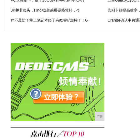
PC党感受下：属于16GB内存手机的时代来了
三星GalaxyS20Ul
3K并非噱头，FindX2超感屏硬核堆料，今
告别卡顿提高效率
猝不及防！掌上笔记本终于有酷睿i7加持了！G
Orange确认中兴
广告