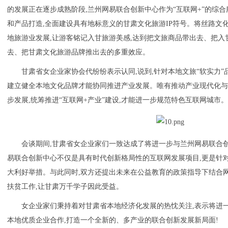
的发展正在逐步成熟阶段,兰州网易联合创新中心作为“互联网+”的综合
和产品打造,全面建设具有地标意义的甘肃文化旅游IP符号。将丝路文
地旅游业发展,让游客铭记入甘旅游美感,达到把文旅商品带出去、把
去、把甘肃文化旅游品牌推出去的多重效应。
甘肃省女企业家协会代纷纷表示认同,说到,针对本地文旅“软实力”
建立健全本地文化品牌才能协同推进产业发展。唯有推动产业现代化
步发展,统筹推进“互联网+产业”建设,才能进一步规范特色互联网城市
会谈期间,甘肃省女企业家们一致达成了将进一步与兰州网易联合
易联合创新中心不仅是具有时代创新格局性的互联网发展项目,更是针
大利好举措。与此同时,双方还提出未来在公益教育的政策指导下结合
扶贫工作,让甘肃万千学子因此受益。
女企业家们秉持着对甘肃省本地经济化发展的热忱关注,表示将进
本地优质企业合作,打造一个全新的、多产业的联合创新发展新局面!