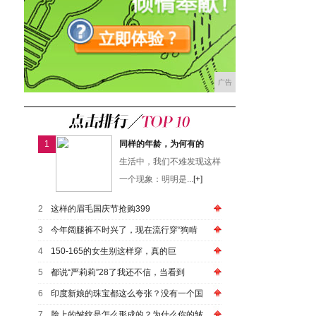
广告
1
同样的年龄，为何有的
生活中，我们不难发现这样
一个现象：明明是...
[+]
2
这样的眉毛国庆节抢购399
3
今年阔腿裤不时兴了，现在流行穿“狗啃
4
150-165的女生别这样穿，真的巨
5
都说“严莉莉”28了我还不信，当看到
6
印度新娘的珠宝都这么夸张？没有一个国
7
脸上的皱纹是怎么形成的？为什么你的皱