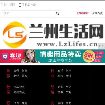
兰州生活网
手机客户端
收藏网站
|
设置首页
广告
推
行
资讯
焦点
娱乐
创意
荐
业
财经
导购
科技
考试
数
战
汽车要点
企业
文化
据
略
时尚观点
游戏
手游
联
其
消费
网购
购物
微商