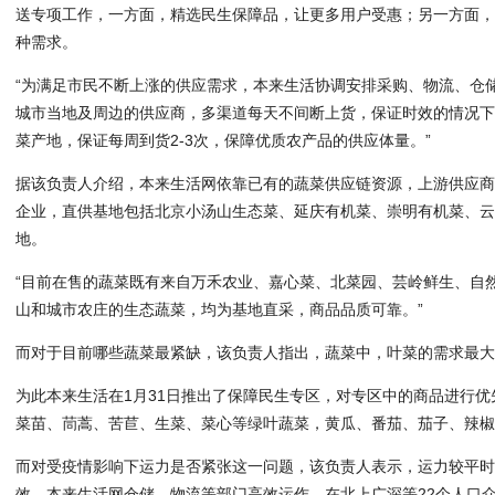
送专项工作，一方面，精选民生保障品，让更多用户受惠；另一方面
种需求。
“为满足市民不断上涨的供应需求，本来生活协调安排采购、物流、仓
城市当地及周边的供应商，多渠道每天不间断上货，保证时效的情况
菜产地，保证每周到货2-3次，保障优质农产品的供应体量。”
据该负责人介绍，本来生活网依靠已有的蔬菜供应链资源，上游供应
企业，直供基地包括北京小汤山生态菜、延庆有机菜、崇明有机菜、
地。
“目前在售的蔬菜既有来自万禾农业、嘉心菜、北菜园、芸岭鲜生、自
山和城市农庄的生态蔬菜，均为基地直采，商品品质可靠。”
而对于目前哪些蔬菜最紧缺，该负责人指出，蔬菜中，叶菜的需求最
为此本来生活在1月31日推出了保障民生专区，对专区中的商品进行
菜苗、茼蒿、苦苣、生菜、菜心等绿叶蔬菜，黄瓜、番茄、茄子、辣
而对受疫情影响下运力是否紧张这一问题，该负责人表示，运力较平
效，本来生活网仓储、物流等部门高效运作，在北上广深等22个人口