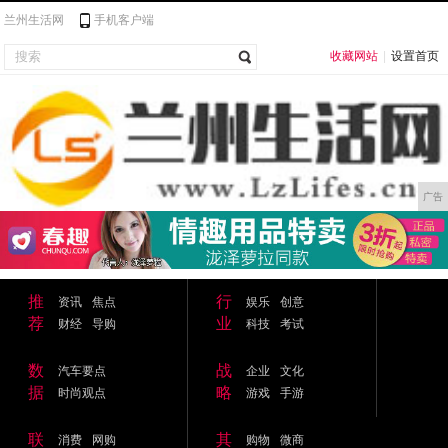
兰州生活网
手机客户端
收藏网站
|
设置首页
广告
推
行
资讯
焦点
娱乐
创意
荐
业
财经
导购
科技
考试
数
战
汽车要点
企业
文化
据
略
时尚观点
游戏
手游
联
其
消费
网购
购物
微商