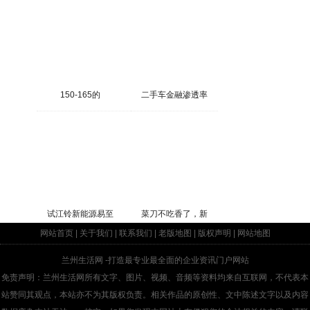
150-165的
二手车金融渗透率
试江铃新能源易至
菜刀不吃香了，新
网站首页
|
关于我们
|
联系我们
|
老版地图
|
版权声明
|
网站地图
兰州生活网
-打造最专业最全面的企业资讯门户网站
免责声明：兰州生活网所有文字、图片、视频、音频等资料均来自互联网，不代表本
站赞同其观点，本站亦不为其版权负责。相关作品的原创性、文中陈述文字以及内容