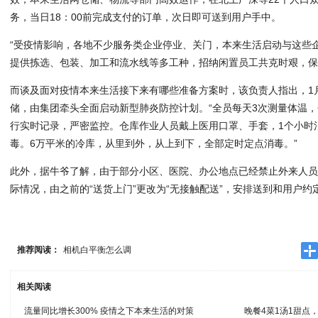
务，当日18：00前完成支付的订单，次日即可送到用户手中。
“受疫情影响，各地不少服务类企业停业、关门，本来生活启动与这些
提供拣选、包装、加工和流水线等多工种，招纳闲置员工共克时艰，保
而谈及面对疫情本来生活接下来有哪些准备方案时，该负责人指出，1
储，由集团牵头全面启动新型肺炎防控计划。“全员每天3次测量体温
行实时记录，严密监控。仓库作业人员戴上医用口罩、手套，1个小时
毒。6万平米的冷库，从里到外，从上到下，全部定时定点消毒。”
此外，据牛爷了解，由于部分小区、医院、办公地点已经禁止外来人
际情况，由之前的“送货上门”更改为“无接触配送”，安排送到和用户
推荐阅读：
相机白平衡怎么调
相关阅读
流量同比增长300% 疫情之下本来生活的对策
晚餐4菜1汤1甜点