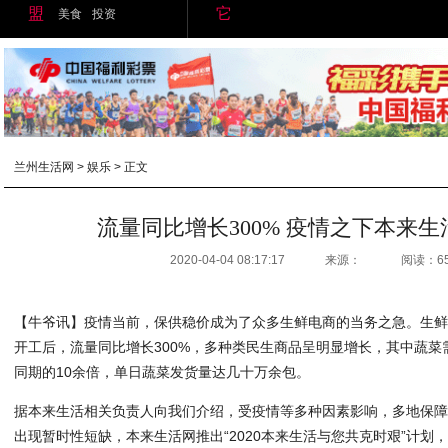
盟
它
美食
投资
兰州生活网
>
娱乐
> 正文
流量同比增长300% 疫情之下本来
2020-04-04 08:17:17
来源：
阅读：6
【牛爷讯】疫情当前，保供稳价成为了众多生鲜电商的当务之急。生鲜
开工后，流量同比增长300%，多种类民生商品呈明显增长，其中蔬
同期的10余倍，单日蔬菜发货量达几十万余包。
据本来生活相关负责人向我们介绍，受疫情等多种因素影响，多地保
出现暂时性短缺，本来生活网推出“2020本来生活与您共克时艰”计划