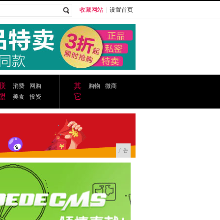
收藏网站
|
设置首页
广告
联
其
消费
网购
购物
微商
盟
它
美食
投资
广告