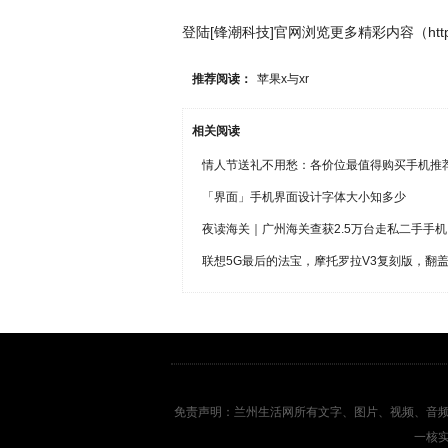
登陆[锋潮科技]官网浏览更多精彩内容（https://
推荐阅读：
苹果x与xr
相关阅读
情人节送礼不用愁：各价位最值得购买手机推
「界面」手机界面设计字体大小知多少
夜读海关｜广州海关查获2.5万台走私二手手机
联想5G最后的法宝，摩托罗拉V3复刻版，翻
免责声明：兰州生活网所有文字、图片、视频、音
一核