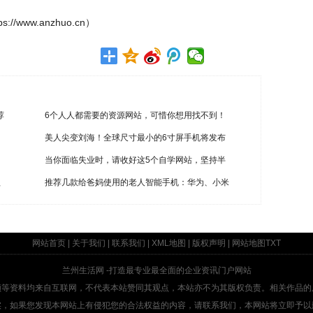
www.anzhuo.cn）
荐
6个人人都需要的资源网站，可惜你想用找不到！
美人尖变刘海！全球尺寸最小的6寸屏手机将发布
当你面临失业时，请收好这5个自学网站，坚持半
盖
推荐几款给爸妈使用的老人智能手机：华为、小米
网站首页
|
关于我们
|
联系我们
|
XML地图
|
版权声明
|
网站地图
TXT
兰州生活网
-打造最专业最全面的企业资讯门户网站
频等资料均来自互联网，不代表本站赞同其观点，本站亦不为其版权负责。相关作品的
实，如果您发现本网站上有侵犯您的合法权益的内容，请联系我们，本网站将立即予以