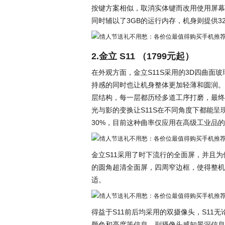
按键方案相似，取消实体键而改用使用屏幕内虚
同时辅以了3GB的运行内存，机身则提供32G
2.金立 S11 （1799元起）
在外观方面，金立S11S采用的3D四曲
持感的同时也让机身整体更加轻薄和圆润。
层结构，每一层都历经多道工序打磨，最终
光与影的变换让S11S在不同角度下都能
30%，目前这种曲率仅应用在高级工业品
金立S11采用了时下流行的全面屏，并且为
的圆角超清全面屏，四周窄边框，使得整机
适。
得益于S11前后均采用的双摄像头，S11
颜色和亮度等信息，副摄像头感知景深信息