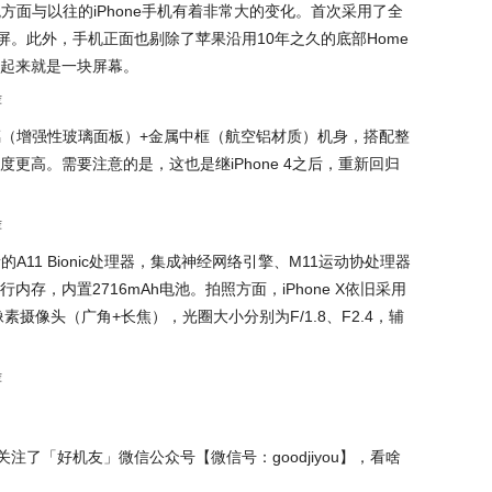
外观方面与以往的iPhone手机有着非常大的变化。首次采用了全
屏。此外，手机正面也剔除了苹果沿用10年之久的底部Home
感看起来就是一块屏幕。
面玻璃（增强性玻璃面板）+金属中框（航空铝材质）机身，搭配整
更高。需要注意的是，这也是继iPhone 4之后，重新回归
新的A11 Bionic处理器，集成神经网络引擎、M11运动协处理器
存，内置2716mAh电池。拍照方面，iPhone X依旧采用
素摄像头（广角+长焦），光圈大小分别为F/1.8、F2.4，辅
。
关注了「好机友」微信公众号【微信号：goodjiyou】，看啥