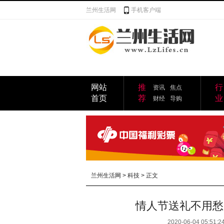
兰州生活网
手机客户端
网站
推
行
资讯
焦点
首页
荐
业
财经
导购
兰州生活网
>
科技
> 正文
情人节送礼不用愁
2020-06-04 05:51:2