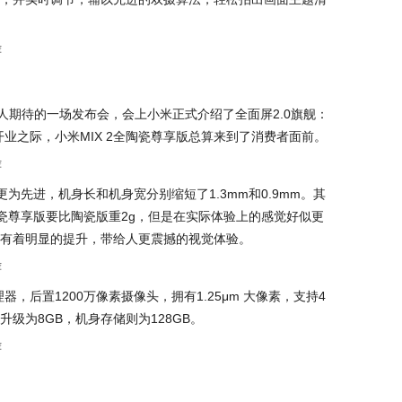
人期待的一场发布会，会上小米正式介绍了全面屏2.0旗舰：
店开业之际，小米MIX 2全陶瓷尊享版总算来到了消费者面前。
更为先进，机身长和机身宽分别缩短了1.3mm和0.9mm。其
陶瓷尊享版要比陶瓷版重2g，但是在实际体验上的感觉好似更
有着明显的提升，带给人更震撼的视觉体验。
理器，后置1200万像素摄像头，拥有1.25μm 大像素，支持4
级为8GB，机身存储则为128GB。