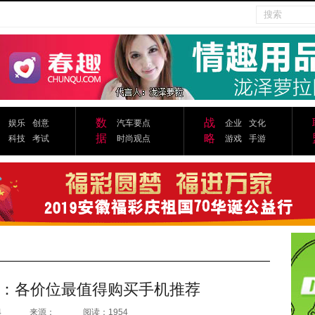
数
战
娱乐
创意
汽车要点
企业
文化
据
略
科技
考试
时尚观点
游戏
手游
：各价位最值得购买手机推荐
4
来源：
阅读：1954