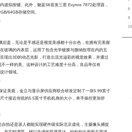
7
拟按键。此外，魅蓝S6首发三星 Exynos 7872处理器，
8
B/64GB存储空间。
9
10
面玻璃后盖，无论是手感还是视觉美感都十分出色，在拥有完美握
在玻璃的内表层，运用了包含光学镀膜与微纳纹理在内的五
呈现出3D的动态光影，打造出流光溢彩的视觉效果，并通过
呈现不一样的美。这种设计的工艺难度十分高，良品率仅有
的设计领域。
保证美观，金立与显示屏供应商联合研发定制了一块5.99英寸
尺寸接近传统的5.5英寸手机机身的大小，单手操控更加舒
无论自拍还是派人都能实现硬件级实际北京虚化，主摄像头捕捉
，并实时调节，辅以先进的双摄算法，轻松拍出画面主题清