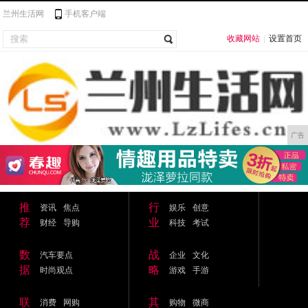
兰州生活网
手机客户端
收藏网站
|
设置首页
广告
推
行
资讯
焦点
娱乐
创意
荐
业
财经
导购
科技
考试
数
战
汽车要点
企业
文化
据
略
时尚观点
游戏
手游
联
其
消费
网购
购物
微商