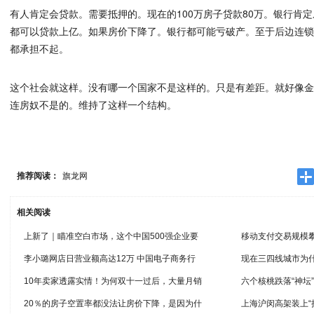
有人肯定会贷款。需要抵押的。现在的100万房子贷款80万。银行肯
都可以贷款上亿。如果房价下降了。银行都可能亏破产。至于后边连
都承担不起。
这个社会就这样。没有哪一个国家不是这样的。只是有差距。就好像金
连房奴不是的。维持了这样一个结构。
推荐阅读：
旗龙网
相关阅读
上新了｜瞄准空白市场，这个中国500强企业要
移动支付交易规模
李小璐网店日营业额高达12万 中国电子商务行
现在三四线城市为
10年卖家透露实情！为何双十一过后，大量月销
六个核桃跌落“神坛
20％的房子空置率都没法让房价下降，是因为什
上海沪闵高架装上“