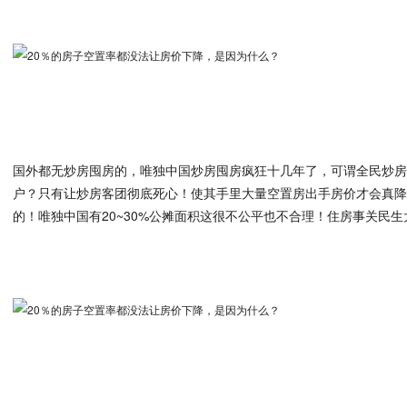
国外都无炒房囤房的，唯独中国炒房囤房疯狂十几年了，可谓全民炒
户？只有让炒房客团彻底死心！使其手里大量空置房出手房价才会真
的！唯独中国有20~30%公摊面积这很不公平也不合理！住房事关民生