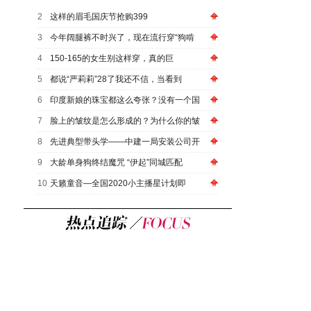
2
这样的眉毛国庆节抢购399
3
今年阔腿裤不时兴了，现在流行穿“狗啃
4
150-165的女生别这样穿，真的巨
5
都说“严莉莉”28了我还不信，当看到
6
印度新娘的珠宝都这么夸张？没有一个国
7
脸上的皱纹是怎么形成的？为什么你的皱
8
先进典型带头学——中建一局安装公司开
9
大龄单身狗终结魔咒 “伊起”同城匹配
10
天籁童音—全国2020小主播星计划即